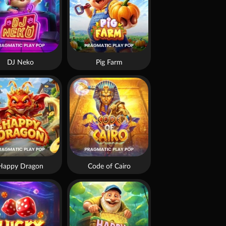
DJ Neko
Pig Farm
Happy Dragon
Code of Cairo