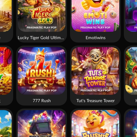
e
Lucky Tiger Gold Ultimate
Emotiwins
g
777 Rush
Tut's Treasure Tower