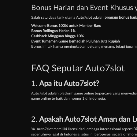
Bonus Harian dan Event Khusus y
Salah satu daya tarik utama Auto7slot adalah
program bonus haria
Welcome Bonus 100% untuk Member Baru
Bonus Rollingan Harian 1%
Cashback Mingguan hingga 10%
Event Turnamen Game Berhadiah Puluhan Juta Rupiah
Bonus ini tak hanya meningkatkan peluang menang, tetapi juga 
FAQ Seputar Auto7slot
1.
Apa itu Auto7slot?
Auto7slot adalah platform game online terpercaya yang menyediakan
game online terbaik dan nomor 1 di Indonesia.
2.
Apakah Auto7slot Aman dan Le
Ya. Auto7slot memiliki lisensi dari lembaga internasional seperti
P
sepenuhnya legal di Indonesia, situs ini beroperasi secara offs