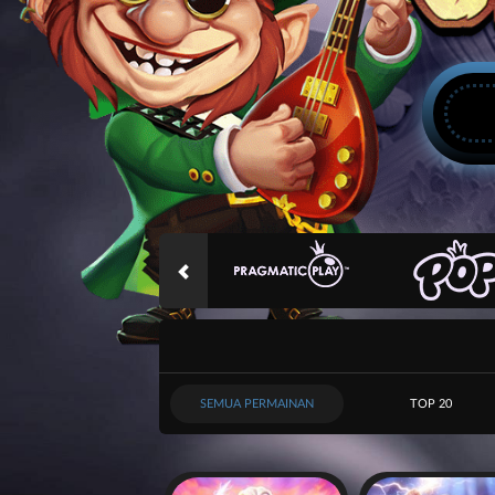
SEMUA PERMAINAN
TOP 20