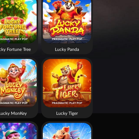
cky Fortune Tree
Lucky Panda
Lucky MonKey
Lucky Tiger