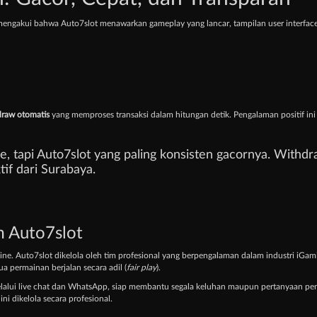
g mengakui bahwa Auto7slot menawarkan gameplay yang lancar, tampilan user interfac
hdraw otomatis
yang memproses transaksi dalam hitungan detik. Pengalaman positif 
me, tapi Auto7slot yang paling konsisten gacornya. With
tif dari Surabaya.
m Auto7slot
ne. Auto7slot dikelola oleh tim profesional yang berpengalaman dalam industri iGami
a permainan berjalan secara adil (
fair play
).
alui live chat dan WhatsApp, siap membantu segala keluhan maupun pertanyaan pemain
i dikelola secara profesional.