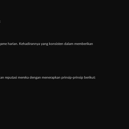
:
m game harian. Kehadirannya yang konsisten dalam memberikan
an reputasi mereka dengan menerapkan prinsip-prinsip berikut: