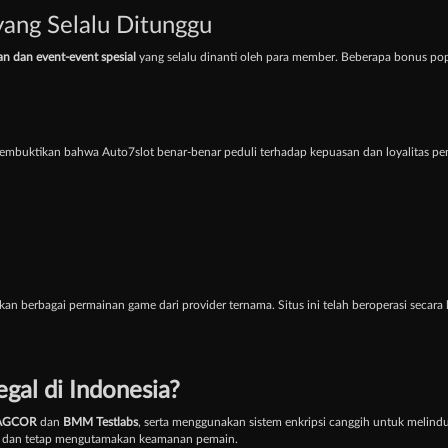
ang Selalu Ditunggu
n dan event-event spesial
yang selalu dinanti oleh para member. Beberapa bonus popu
membuktikan bahwa Auto7slot benar-benar peduli terhadap kepuasan dan loyalitas p
 berbagai permainan game dari provider ternama. Situs ini telah beroperasi secara lega
gal di Indonesia?
AGCOR
dan
BMM Testlabs
, serta menggunakan sistem enkripsi canggih untuk melindu
hore dan tetap mengutamakan keamanan pemain.