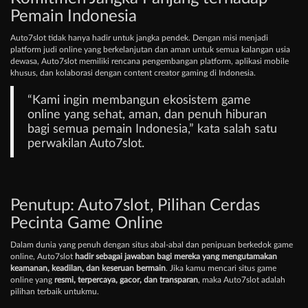
Pemain Indonesia
Auto7slot tidak hanya hadir untuk jangka pendek. Dengan misi menjadi
platform judi online yang berkelanjutan dan aman untuk semua kalangan usia
dewasa, Auto7slot memiliki rencana pengembangan platform, aplikasi mobile
khusus, dan kolaborasi dengan content creator gaming di Indonesia.
“Kami ingin membangun ekosistem game
online yang sehat, aman, dan penuh hiburan
bagi semua pemain Indonesia,” kata salah satu
perwakilan Auto7slot.
Penutup: Auto7slot, Pilihan Cerdas
Pecinta Game Online
Dalam dunia yang penuh dengan situs abal-abal dan penipuan berkedok game
online, Auto7slot
hadir sebagai jawaban bagi mereka yang mengutamakan
keamanan, keadilan, dan keseruan bermain
. Jika kamu mencari situs game
online yang
resmi, terpercaya, gacor, dan transparan
, maka Auto7slot adalah
pilihan terbaik untukmu.