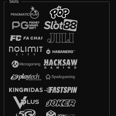
Slots