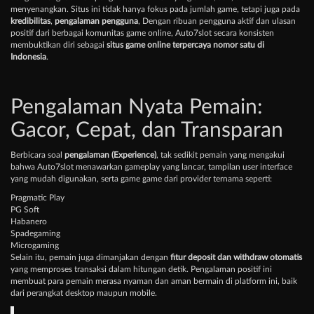
menyenangkan. Situs ini tidak hanya fokus pada jumlah game, tetapi juga pada
kredibilitas
,
pengalaman pengguna
, Dengan ribuan pengguna aktif dan ulasan
positif dari berbagai komunitas game online, Auto7slot secara konsisten
membuktikan diri sebagai
situs game online terpercaya nomor satu di
Indonesia
.
Pengalaman Nyata Pemain:
Gacor, Cepat, dan Transparan
Berbicara soal
pengalaman (Experience)
, tak sedikit pemain yang mengakui
bahwa Auto7slot menawarkan gameplay yang lancar, tampilan user interface
yang mudah digunakan, serta game game dari provider ternama seperti:
Pragmatic Play
PG Soft
Habanero
Spadegaming
Microgaming
Selain itu, pemain juga dimanjakan dengan
fitur deposit dan withdraw otomatis
yang memproses transaksi dalam hitungan detik. Pengalaman positif ini
membuat para pemain merasa nyaman dan aman bermain di platform ini, baik
dari perangkat desktop maupun mobile.