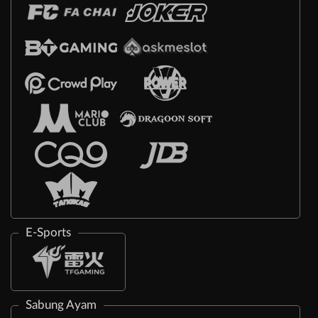
E-Sports
Sabung Ayam