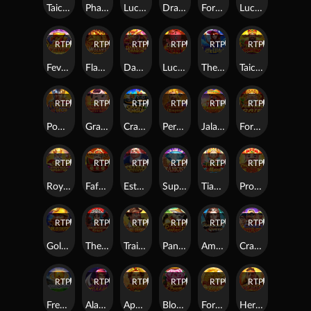
Taichi Lion Dance
Pharaoh Treasures
Lucky Wheel Deluxe
Dragon Tiles
Fortune Bull
Lucky Wheel
RTP
88%
RTP
91%
RTP
80%
RTP
85%
RTP
84%
RTP
84%
Fever 777
Flame Wolves
Dancing Dragon
Lucky Little Devil
The LIttle Witch
Taichi Fortuna
RTP
91%
RTP
87%
RTP
93%
RTP
85%
RTP
92%
RTP
82%
Power Of Thor
Grande Fortune
Crazy Penguin
Persian Empire
Jalapeno Burst
Fortune Gate
RTP
90%
RTP
85%
RTP
94%
RTP
79%
RTP
89%
RTP
93%
Royale Expedition
Fafafa
Estate Rich Man
Super Diamond
Tianhou Mazu
Prosperity 168
RTP
81%
RTP
92%
RTP
83%
RTP
95%
RTP
84%
RTP
80%
Gold Rush
The Unsurpassed Grace
Train Robber
Panda Warrior
Amazon Queen
Crazy Thieves
RTP
80%
RTP
86%
RTP
79%
RTP
92%
RTP
82%
RTP
88%
Frenzyshot
Aladdin
Apollo
Blossom of Fortune
Fortune Koi
Heracles