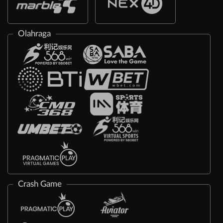
Olahraga
Crash Game