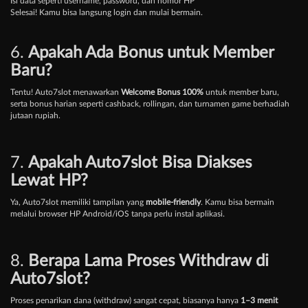
Isi data seperti username, password, dan nomor HP
Selesai! Kamu bisa langsung login dan mulai bermain.
6.
Apakah Ada Bonus untuk Member
Baru?
Tentu! Auto7slot menawarkan
Welcome Bonus 100%
untuk member baru,
serta bonus harian seperti cashback, rollingan, dan turnamen game berhadiah
jutaan rupiah.
7.
Apakah Auto7slot Bisa Diakses
Lewat HP?
Ya, Auto7slot memiliki tampilan yang
mobile-friendly
. Kamu bisa bermain
melalui browser HP Android/iOS tanpa perlu instal aplikasi.
8.
Berapa Lama Proses Withdraw di
Auto7slot?
Proses penarikan dana (withdraw) sangat cepat, biasanya hanya
1–3 menit