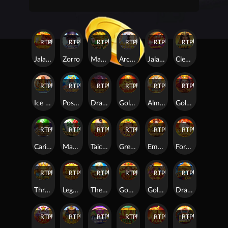
RTP
98%
RTP
95%
RTP
95%
RTP
98%
RTP
97%
RTP
96%
Jalapeno
Zorro
MahJong Gold 2
Arctic King
Jalapeno 2
Cleopatra
RTP
95%
RTP
96%
RTP
97%
RTP
98%
RTP
97%
RTP
97%
Ice Age Mammoths
Poseidon
Dragon Treasure
Golden Maitreya Buddha
Almighty Zeus
Golden Wuzetian
RTP
97%
RTP
97%
RTP
96%
RTP
96%
RTP
96%
RTP
96%
Caribbean Treasure
Mahjong Infinity
Taichi Boy
Great Wealth
Emperor Auspicious
Fortune Cat
RTP
95%
RTP
98%
RTP
82%
RTP
85%
RTP
86%
RTP
82%
Three Kings
Legend of Aztec
The King Of Olympus
God Of Fortune
Golden Fuwa
Dragon Gate
RTP
87%
RTP
84%
RTP
92%
RTP
87%
RTP
90%
RTP
88%