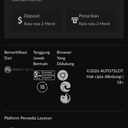
Deposit
Penarikan
Rata-rata 2 Menit
Rata-rata 3 Menit
Bersertifikasi
Tanggung
Browser
Dari
Jawab
Yang
Bermain
Didukung
©2026 AUTO7SLOT.
Hak cipta dilindungi |
18+
Platform Penyedia Layanan