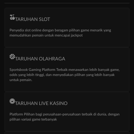
TARUHAN SLOT
Penyedia slot online dengan beragam pilihan game menarik yang
memudahkan pemain untuk mencapai jackpot
TARUHAN OLAHRAGA
Sportsbook Gaming Platform Terbaik menawarkan lebih banyak game,
odds yang lebih tinggi, dan menyediakan pilihan yang lebih banyak
untuk pemain.
TARUHAN LIVE KASINO
Platform Pilihan bagi perusahaan-perusahaan terbaik di dunia, dengan
pilihan variasi game terbanyak