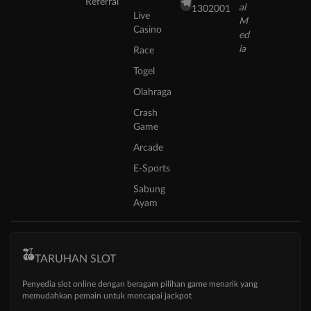
Referral
1302001
Live
Casino
Race
Togel
Olahraga
Crash
Game
Arcade
E-Sports
Sabung
Ayam
TARUHAN SLOT
Penyedia slot online dengan beragam pilihan game menarik yang
memudahkan pemain untuk mencapai jackpot