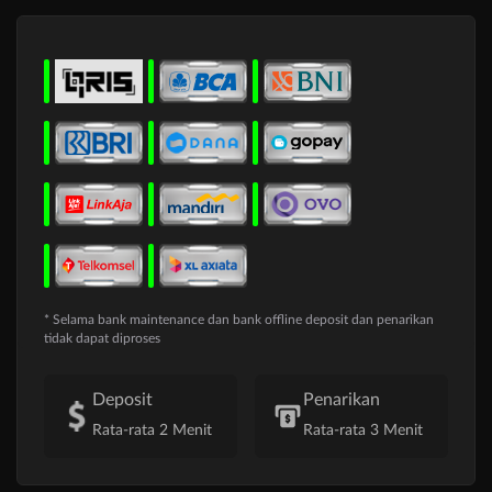
* Selama bank maintenance dan bank offline deposit dan penarikan
tidak dapat diproses
Deposit
Penarikan
Rata-rata 2 Menit
Rata-rata 3 Menit