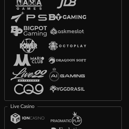
Live Casino