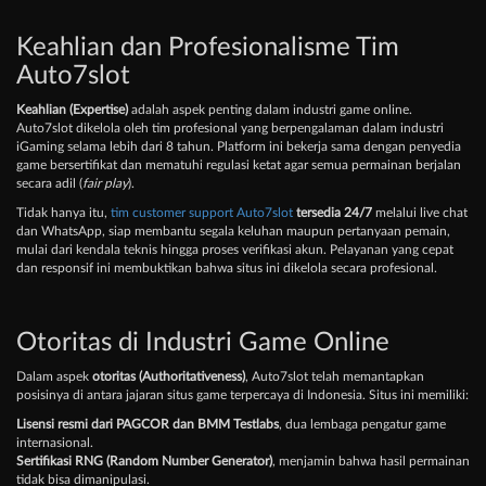
Keahlian dan Profesionalisme Tim
Auto7slot
Keahlian (Expertise)
adalah aspek penting dalam industri game online.
Auto7slot dikelola oleh tim profesional yang berpengalaman dalam industri
iGaming selama lebih dari 8 tahun. Platform ini bekerja sama dengan penyedia
game bersertifikat dan mematuhi regulasi ketat agar semua permainan berjalan
secara adil (
fair play
).
Tidak hanya itu,
tim customer support Auto7slot
tersedia 24/7
melalui live chat
dan WhatsApp, siap membantu segala keluhan maupun pertanyaan pemain,
mulai dari kendala teknis hingga proses verifikasi akun. Pelayanan yang cepat
dan responsif ini membuktikan bahwa situs ini dikelola secara profesional.
Otoritas di Industri Game Online
Dalam aspek
otoritas (Authoritativeness)
, Auto7slot telah memantapkan
posisinya di antara jajaran situs game terpercaya di Indonesia. Situs ini memiliki:
Lisensi resmi dari PAGCOR dan BMM Testlabs
, dua lembaga pengatur game
internasional.
Sertifikasi RNG (Random Number Generator)
, menjamin bahwa hasil permainan
tidak bisa dimanipulasi.