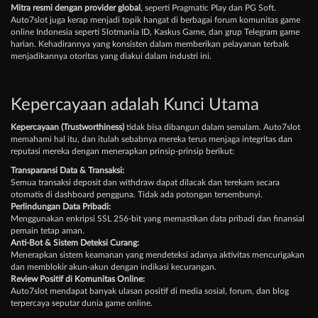
Mitra resmi dengan provider global
, seperti Pragmatic Play dan PG Soft.
Auto7slot juga kerap menjadi topik hangat di berbagai forum komunitas game
online Indonesia seperti Slotmania ID, Kaskus Game, dan grup Telegram game
harian. Kehadirannya yang konsisten dalam memberikan pelayanan terbaik
menjadikannya otoritas yang diakui dalam industri ini.
Kepercayaan adalah Kunci Utama
Kepercayaan (Trustworthiness)
tidak bisa dibangun dalam semalam. Auto7slot
memahami hal itu, dan itulah sebabnya mereka terus menjaga integritas dan
reputasi mereka dengan menerapkan prinsip-prinsip berikut:
Transparansi Data & Transaksi:
Semua transaksi deposit dan withdraw dapat dilacak dan terekam secara
otomatis di dashboard pengguna. Tidak ada potongan tersembunyi.
Perlindungan Data Pribadi:
Menggunakan enkripsi SSL 256-bit yang memastikan data pribadi dan finansial
pemain tetap aman.
Anti-Bot & Sistem Deteksi Curang:
Menerapkan sistem keamanan yang mendeteksi adanya aktivitas mencurigakan
dan memblokir akun-akun dengan indikasi kecurangan.
Review Positif di Komunitas Online:
Auto7slot mendapat banyak ulasan positif di media sosial, forum, dan blog
terpercaya seputar dunia game online.