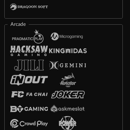
Arcade