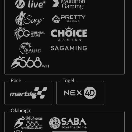
Race
Togel
Olahraga