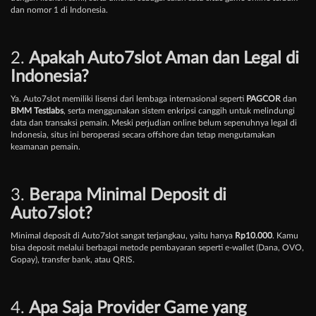
dan nomor 1 di Indonesia.
2.
Apakah Auto7slot Aman dan Legal di
Indonesia?
Ya. Auto7slot memiliki lisensi dari lembaga internasional seperti
PAGCOR
dan
BMM Testlabs
, serta menggunakan sistem enkripsi canggih untuk melindungi
data dan transaksi pemain. Meski perjudian online belum sepenuhnya legal di
Indonesia, situs ini beroperasi secara offshore dan tetap mengutamakan
keamanan pemain.
3.
Berapa Minimal Deposit di
Auto7slot?
Minimal deposit di Auto7slot sangat terjangkau, yaitu hanya
Rp10.000
. Kamu
bisa deposit melalui berbagai metode pembayaran seperti e-wallet (Dana, OVO,
Gopay), transfer bank, atau QRIS.
4.
Apa Saja Provider Game yang