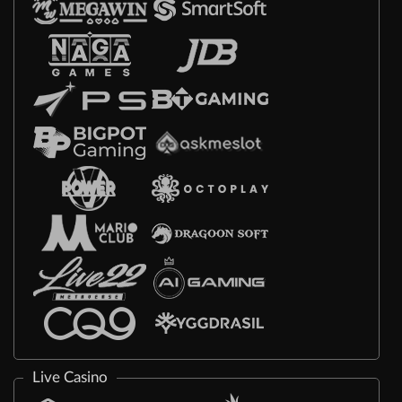
Live Casino