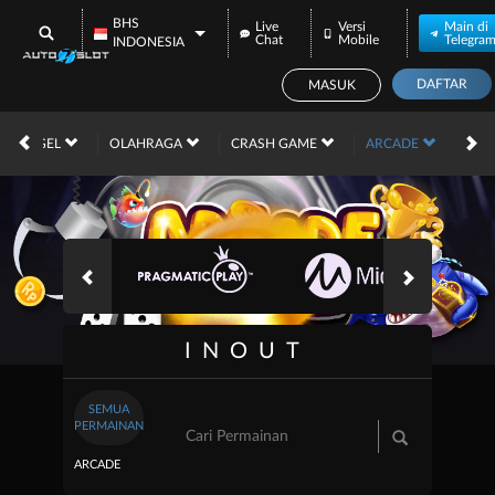
BHS
Live
Versi
Main di
Chat
Mobile
Telegra
INDONESIA
DAFTAR
MASUK
TOGEL
OLAHRAGA
CRASH GAME
ARCADE
E-S
INOUT
SEMUA
PERMAINAN
ARCADE