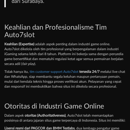
dari Surabaya.
Keahlian dan Profesionalisme Tim
Auto7slot
Keahlian (Expertise)
adalah aspek penting dalam industri game online.
Auto7slot dikelola oleh tim profesional yang berpengalaman dalam industri
iGaming selama lebih dari 8 tahun. Platform ini bekerja sama dengan penyedia
game bersertifikat dan mematuhi regulasi ketat agar semua permainan berjalan
secara adil (
fair play
).
Tidak hanya itu,
tim customer support Auto7slot
tersedia 24/7
melalui live chat
dan WhatsApp, siap membantu segala keluhan maupun pertanyaan pemain,
mulai dari kendala teknis hingga proses verifikasi akun. Pelayanan yang cepat
dan responsif ini membuktikan bahwa situs ini dikelola secara profesional.
Otoritas di Industri Game Online
Dalam aspek
otoritas (Authoritativeness)
, Auto7slot telah memantapkan
posisinya di antara jajaran situs game terpercaya di Indonesia. Situs ini memiliki:
Lisensi resmi dari PAGCOR dan BMM Testlabs
, dua lembaga pengatur game