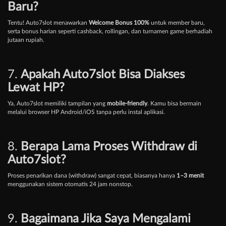
Baru?
Tentu! Auto7slot menawarkan
Welcome Bonus 100%
untuk member baru,
serta bonus harian seperti cashback, rollingan, dan turnamen game berhadiah
jutaan rupiah.
7.
Apakah Auto7slot Bisa Diakses
Lewat HP?
Ya, Auto7slot memiliki tampilan yang
mobile-friendly
. Kamu bisa bermain
melalui browser HP Android/iOS tanpa perlu instal aplikasi.
8.
Berapa Lama Proses Withdraw di
Auto7slot?
Proses penarikan dana (withdraw) sangat cepat, biasanya hanya
1–3 menit
menggunakan sistem otomatis 24 jam nonstop.
9.
Bagaimana Jika Saya Mengalami