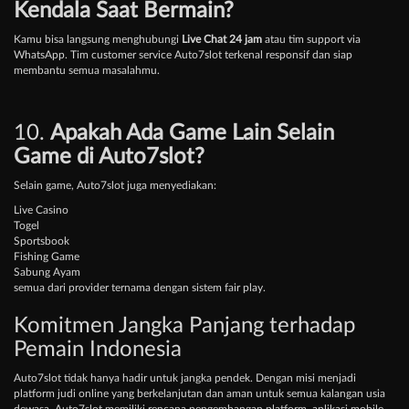
Kendala Saat Bermain?
Kamu bisa langsung menghubungi
Live Chat 24 jam
atau tim support via
WhatsApp. Tim customer service Auto7slot terkenal responsif dan siap
membantu semua masalahmu.
10.
Apakah Ada Game Lain Selain
Game di Auto7slot?
Selain game, Auto7slot juga menyediakan:
Live Casino
Togel
Sportsbook
Fishing Game
Sabung Ayam
semua dari provider ternama dengan sistem fair play.
Komitmen Jangka Panjang terhadap
Pemain Indonesia
Auto7slot tidak hanya hadir untuk jangka pendek. Dengan misi menjadi
platform judi online yang berkelanjutan dan aman untuk semua kalangan usia
dewasa, Auto7slot memiliki rencana pengembangan platform, aplikasi mobile