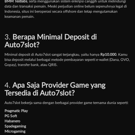
BMM Testlabs
, serta menggunakan sistem enkripsi canggih untuk melindungi
data dan transaksi pemain. Meski perjudian online belum sepenuhnya legal di
Indonesia, situs ini beroperasi secara offshore dan tetap mengutamakan
keamanan pemain.
3.
Berapa Minimal Deposit di
Auto7slot?
Minimal deposit di Auto7slot sangat terjangkau, yaitu hanya
Rp10.000
. Kamu
bisa deposit melalui berbagai metode pembayaran seperti e-wallet (Dana, OVO,
Gopay), transfer bank, atau QRIS.
4.
Apa Saja Provider Game yang
Tersedia di Auto7slot?
Auto7slot bekerja sama dengan berbagai provider game ternama dunia seperti:
Pragmatic Play
PG Soft
Habanero
Spadegaming
Microgaming