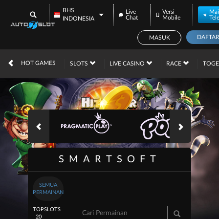
BHS
Live
Versi
Mai
Chat
Mobile
Tel
INDONESIA
DAFTA
MASUK
IDR
12,672,153,
HOT GAMES
SLOTS
LIVE CASINO
RACE
TOG
SMARTSOFT
SEMUA
PERMAINAN
TOP
SLOTS
20