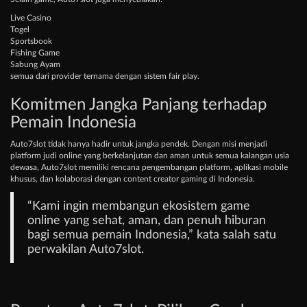
Live Casino
Togel
Sportsbook
Fishing Game
Sabung Ayam
semua dari provider ternama dengan sistem fair play.
Komitmen Jangka Panjang terhadap
Pemain Indonesia
Auto7slot tidak hanya hadir untuk jangka pendek. Dengan misi menjadi
platform judi online yang berkelanjutan dan aman untuk semua kalangan usia
dewasa, Auto7slot memiliki rencana pengembangan platform, aplikasi mobile
khusus, dan kolaborasi dengan content creator gaming di Indonesia.
“Kami ingin membangun ekosistem game
online yang sehat, aman, dan penuh hiburan
bagi semua pemain Indonesia,” kata salah satu
perwakilan Auto7slot.