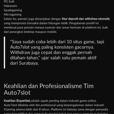
PG Soft
Habanero
Spadegaming
Microgaming
Selain itu, pemain juga dimanjakan dengan
fitur deposit dan withdraw otomatis
yang memproses transaksi dalam hitungan detik. Pengalaman positif ini
membuat para pemain merasa nyaman dan aman bermain di platform ini, baik
dari perangkat desktop maupun mobile.
“Saya sudah coba lebih dari 10 situs game, tapi
Auto7slot yang paling konsisten gacornya.
Withdraw juga cepat dan enggak pernah
ditahan-tahan,” ujar salah satu pemain aktif
dari Surabaya.
Keahlian dan Profesionalisme Tim
Auto7slot
Keahlian (Expertise)
adalah aspek penting dalam industri game online.
Auto7slot dikelola oleh tim profesional yang berpengalaman dalam industri
iGaming selama lebih dari 8 tahun. Platform ini bekerja sama dengan penyedia
game bersertifikat dan mematuhi regulasi ketat agar semua permainan berjalan