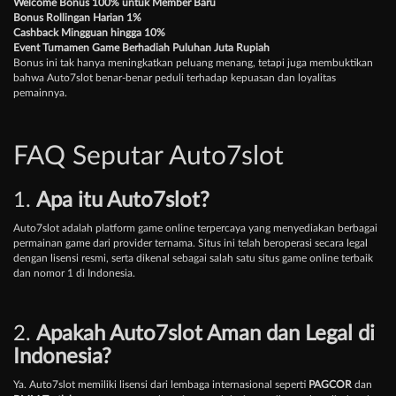
Welcome Bonus 100% untuk Member Baru
Bonus Rollingan Harian 1%
Cashback Mingguan hingga 10%
Event Turnamen Game Berhadiah Puluhan Juta Rupiah
Bonus ini tak hanya meningkatkan peluang menang, tetapi juga membuktikan
bahwa Auto7slot benar-benar peduli terhadap kepuasan dan loyalitas
pemainnya.
FAQ Seputar Auto7slot
1.
Apa itu Auto7slot?
Auto7slot adalah platform game online terpercaya yang menyediakan berbagai
permainan game dari provider ternama. Situs ini telah beroperasi secara legal
dengan lisensi resmi, serta dikenal sebagai salah satu situs game online terbaik
dan nomor 1 di Indonesia.
2.
Apakah Auto7slot Aman dan Legal di
Indonesia?
Ya. Auto7slot memiliki lisensi dari lembaga internasional seperti
PAGCOR
dan