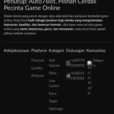
Penutup: Auto7slot, Pilihan Cerdas
Pecinta Game Online
Dalam dunia yang penuh dengan situs abal-abal dan penipuan berkedok game
online, Auto7slot
hadir sebagai jawaban bagi mereka yang mengutamakan
keamanan, keadilan, dan keseruan bermain
. Jika kamu mencari situs game
online yang
resmi, terpercaya, gacor, dan transparan
, maka Auto7slot adalah
pilihan terbaik untukmu.
Kebijaksanaan
Platform
Kategori
Dukungan
Komunitas
Promosi
Hot
+628779
Telegra
Games
0243070
m
Loyalty
Slots
+628221
Referral
1302001
Live
Casino
Race
Togel
Olahraga