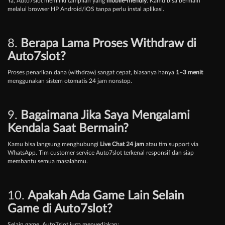
Ya, Auto7slot memiliki tampilan yang
mobile-friendly
. Kamu bisa bermain
melalui browser HP Android/iOS tanpa perlu instal aplikasi.
8.
Berapa Lama Proses Withdraw di
Auto7slot?
Proses penarikan dana (withdraw) sangat cepat, biasanya hanya
1–3 menit
menggunakan sistem otomatis 24 jam nonstop.
9.
Bagaimana Jika Saya Mengalami
Kendala Saat Bermain?
Kamu bisa langsung menghubungi
Live Chat 24 jam
atau tim support via
WhatsApp. Tim customer service Auto7slot terkenal responsif dan siap
membantu semua masalahmu.
10.
Apakah Ada Game Lain Selain
Game di Auto7slot?
Selain game, Auto7slot juga menyediakan: