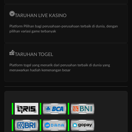
TARUHAN LIVE KASINO
Platform Pilihan bagi perusahaan-perusahaan terbaik di dunia, dengan
pilihan variasi game terbanyak
TARUHAN TOGEL
Platform togel yang menarik dari perusahan terbaik di dunia yang
menawarkan hadiah kemenangan besar