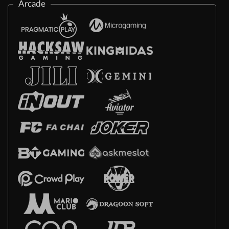
Arcade