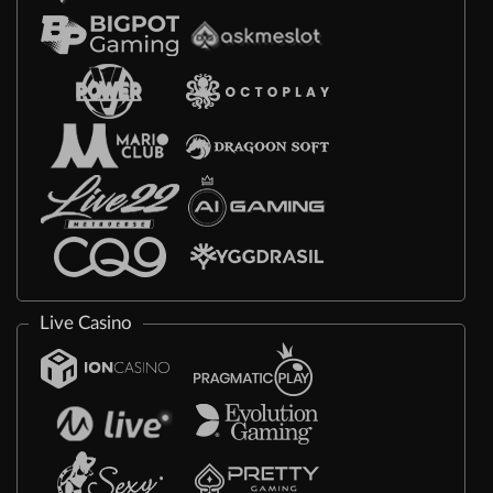
Live Casino