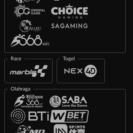
Race
Togel
Olahraga