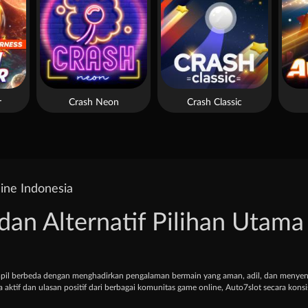
r
Crash Neon
Crash Classic
ine Indonesia
 dan Alternatif Pilihan Utam
ampil berbeda dengan menghadirkan pengalaman bermain yang aman, adil, dan menyenan
aktif dan ulasan positif dari berbagai komunitas game online, Auto7slot secara kons