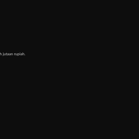
h jutaan rupiah.