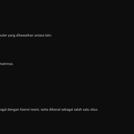
ler yang ditawarkan antara lain:
emainnya.
l dengan lisensi resmi, serta dikenal sebagai salah satu situs