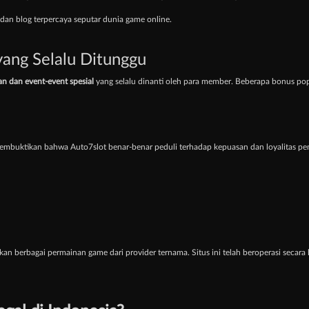
 dan blog terpercaya seputar dunia game online.
ang Selalu Ditunggu
n dan event-event spesial
yang selalu dinanti oleh para member. Beberapa bonus popu
membuktikan bahwa Auto7slot benar-benar peduli terhadap kepuasan dan loyalitas p
 berbagai permainan game dari provider ternama. Situs ini telah beroperasi secara lega