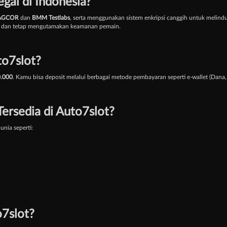
gal di Indonesia?
AGCOR
dan
BMM Testlabs
, serta menggunakan sistem enkripsi canggih untuk melindu
hore dan tetap mengutamakan keamanan pemain.
to7slot?
.000
. Kamu bisa deposit melalui berbagai metode pembayaran seperti e-wallet (Dana
ersedia di Auto7slot?
nia seperti:
o7slot?