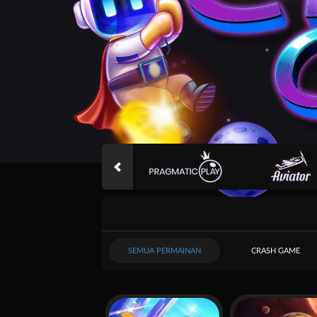
SEMUA PERMAINAN
CRASH GAME