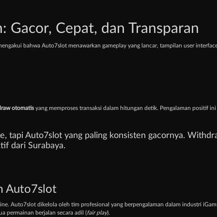
 Gacor, Cepat, dan Transparan
g mengakui bahwa Auto7slot menawarkan gameplay yang lancar, tampilan user interfac
hdraw otomatis
yang memproses transaksi dalam hitungan detik. Pengalaman positif 
me, tapi Auto7slot yang paling konsisten gacornya. With
tif dari Surabaya.
m Auto7slot
ne. Auto7slot dikelola oleh tim profesional yang berpengalaman dalam industri iGami
a permainan berjalan secara adil (
fair play
).