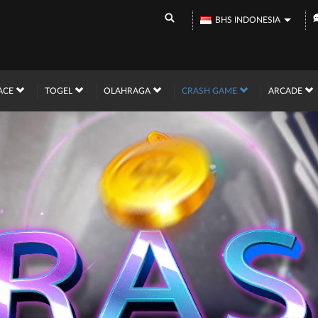
BHS INDONESIA
ACE
TOGEL
OLAHRAGA
CRASH GAME
ARCADE