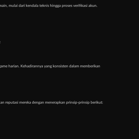
, mulai dari kendala teknis hingga proses verifikasi akun.
:
m game harian. Kehadirannya yang konsisten dalam memberikan
an reputasi mereka dengan menerapkan prinsip-prinsip berikut: