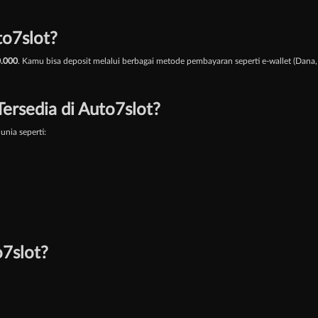
to7slot?
.000
. Kamu bisa deposit melalui berbagai metode pembayaran seperti e-wallet (Dana
ersedia di Auto7slot?
nia seperti:
o7slot?