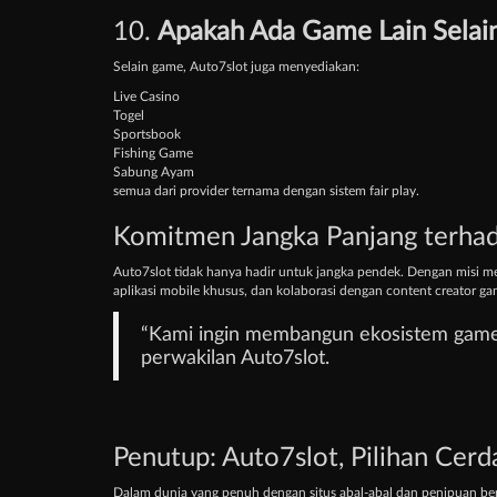
10.
Apakah Ada Game Lain Selai
Selain game, Auto7slot juga menyediakan:
Live Casino
Togel
Sportsbook
Fishing Game
Sabung Ayam
semua dari provider ternama dengan sistem fair play.
Komitmen Jangka Panjang terhad
Auto7slot tidak hanya hadir untuk jangka pendek. Dengan misi m
aplikasi mobile khusus, dan kolaborasi dengan content creator ga
“Kami ingin membangun ekosistem game o
perwakilan Auto7slot.
Penutup: Auto7slot, Pilihan Cer
Dalam dunia yang penuh dengan situs abal-abal dan penipuan be