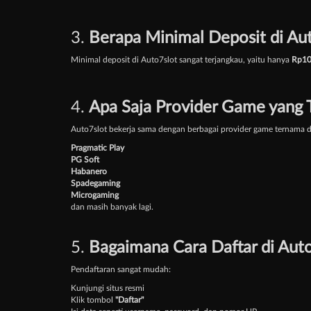
3.
Berapa Minimal Deposit di Au
Minimal deposit di Auto7slot sangat terjangkau, yaitu hanya
Rp10
4.
Apa Saja Provider Game yang T
Auto7slot bekerja sama dengan berbagai provider game ternama du
Pragmatic Play
PG Soft
Habanero
Spadegaming
Microgaming
dan masih banyak lagi.
5.
Bagaimana Cara Daftar di Aut
Pendaftaran sangat mudah:
Kunjungi situs resmi
Klik tombol
"Daftar"