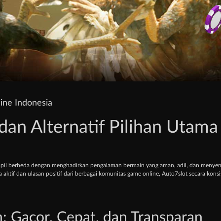
ine Indonesia
 dan Alternatif Pilihan Utam
ampil berbeda dengan menghadirkan pengalaman bermain yang aman, adil, dan menyenan
aktif dan ulasan positif dari berbagai komunitas game online, Auto7slot secara kons
 Gacor, Cepat, dan Transparan