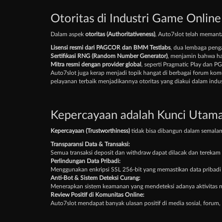
Otoritas di Industri Game Online
Dalam aspek
otoritas (Authoritativeness)
, Auto7slot telah memantap
Lisensi resmi dari PAGCOR dan BMM Testlabs
, dua lembaga penga
Sertifikasi RNG (Random Number Generator)
, menjamin bahwa has
Mitra resmi dengan provider global
, seperti Pragmatic Play dan PG
Auto7slot juga kerap menjadi topik hangat di berbagai forum ko
pelayanan terbaik menjadikannya otoritas yang diakui dalam indust
Kepercayaan adalah Kunci Utam
Kepercayaan (Trustworthiness)
tidak bisa dibangun dalam semalam.
Transparansi Data & Transaksi:
Semua transaksi deposit dan withdraw dapat dilacak dan terekam
Perlindungan Data Pribadi:
Menggunakan enkripsi SSL 256-bit yang memastikan data pribadi 
Anti-Bot & Sistem Deteksi Curang:
Menerapkan sistem keamanan yang mendeteksi adanya aktivitas 
Review Positif di Komunitas Online:
Auto7slot mendapat banyak ulasan positif di media sosial, forum,