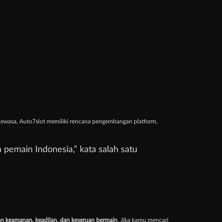
 dewasa, Auto7slot memiliki rencana pengembangan platform,
pemain Indonesia,” kata salah satu
n keamanan, keadilan, dan keseruan bermain
. Jika kamu mencari