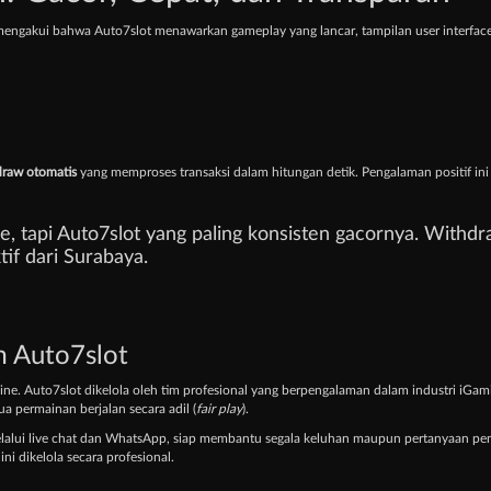
g mengakui bahwa Auto7slot menawarkan gameplay yang lancar, tampilan user interfac
hdraw otomatis
yang memproses transaksi dalam hitungan detik. Pengalaman positif 
me, tapi Auto7slot yang paling konsisten gacornya. With
tif dari Surabaya.
m Auto7slot
ne. Auto7slot dikelola oleh tim profesional yang berpengalaman dalam industri iGami
a permainan berjalan secara adil (
fair play
).
alui live chat dan WhatsApp, siap membantu segala keluhan maupun pertanyaan pemain
i dikelola secara profesional.