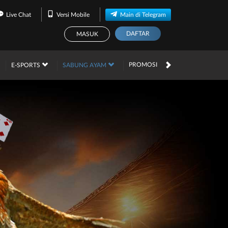
Live Chat
Versi Mobile
Main di Telegram
DAFTAR
MASUK
PROMOSI
E-SPORTS
SABUNG AYAM