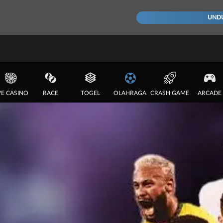
UND
VE CASINO
RACE
TOGEL
OLAHRAGA
CRASH GAME
ARCADE