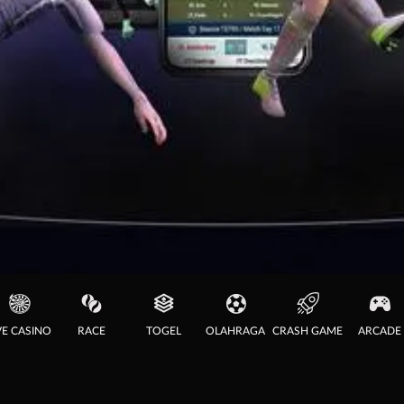
VE CASINO
RACE
TOGEL
OLAHRAGA
CRASH GAME
ARCADE