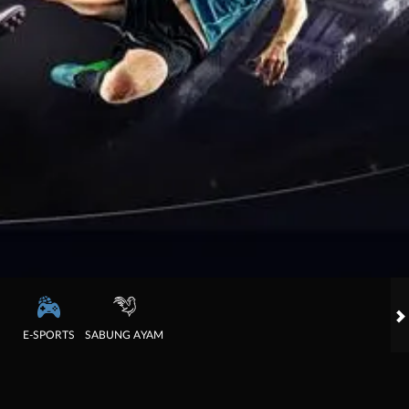
E-SPORTS
SABUNG AYAM