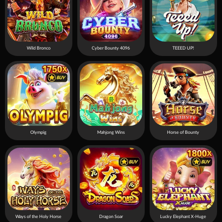
Wild Bronco
Cyber Bounty 4096
TEEED UP!
Olympig
Mahjong Wins
Horse of Bounty
Ways of the Holy Horse
Dragon Soar
Lucky Elephant X-Huge